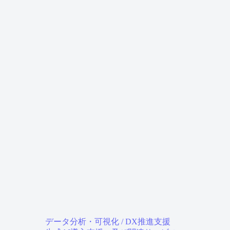
03-4446-7535
受付時間：平日10:00-17:00
Contact Form
03-4446-7535
受付時間：平日10:00-17:00
〒101-0047
東京都千代田区内神田3丁目24-4
9STAGE kanda3階
サービス
データ分析・可視化 / DX推進支援